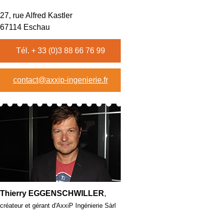
27, rue Alfred Kastler
67114 Eschau
Tél. + 33 (0)3 88 66 76 99
contact@axxip-ingenierie.fr
Thierry EGGENSCHWILLER
,
créateur et gérant d'AxxiP Ingénierie Sàrl